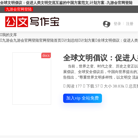
全球文明倡议：促进人类文明交流互鉴的中国方案范文,计划方案 -九游会官网登陆
九游会官网登陆
九
登录
注册

我的文库
全

九游会九游会官网登陆官网登陆首页

计划总结

游
计划方案

全球文明倡议：促进人类
docx
全球文明倡议：促进人
搜
部
会
当前，世界之变、时代之变、历史之变正以前
展倡议、全球安全倡议后，中国向世界提出的
查
告指出，“尊重世界文明多样性，以文明交 流超
索
分
官

阅读 177

下载 57

大小 38.03k

总页数
公
重
范
类
网
加入vip 全站免费
智
文
检
文
登
ai
能
写
测
陆