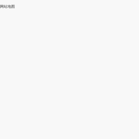
网站地图
加
智
审
作
入
能
校
神
会
改
器
员
写