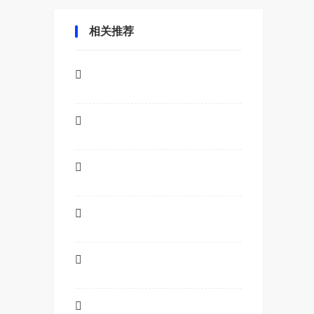
相关推荐





