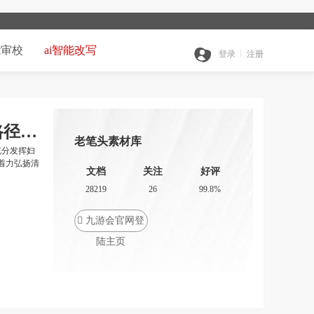
能审校
ai智能改写
登录
注册
【妇联党组书记主席中心组研讨发言】拓展清廉家庭创建路径 激活家庭“廉动力”
老笔头素材库
充分发挥妇
着力弘扬清
文档
关注
好评
28219
26
99.8%

九游会官网登
陆主页