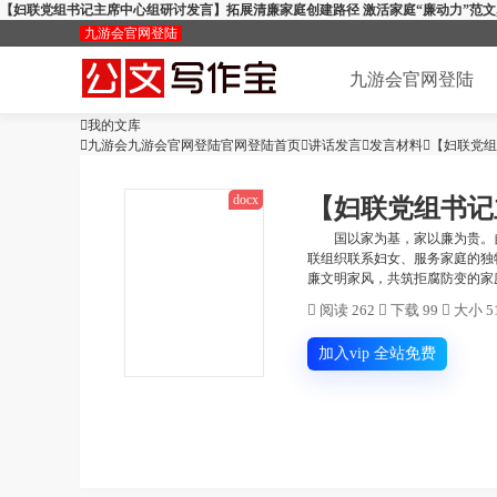
【妇联党组书记主席中心组研讨发言】拓展清廉家庭创建路径 激活家庭“廉动力”范文,
九游会官网登陆
九游会官网登陆

我的文库
加入会员

九游会九游会官网登陆官网登陆首页

讲话发言

发言材料

【妇联党组
docx
国以家为基，家以廉为贵。自清
联组织联系妇女、服务家庭的独
廉文明家风，共筑拒腐防变的家庭

阅读 262

下载 99

大小 51
加入vip 全站免费