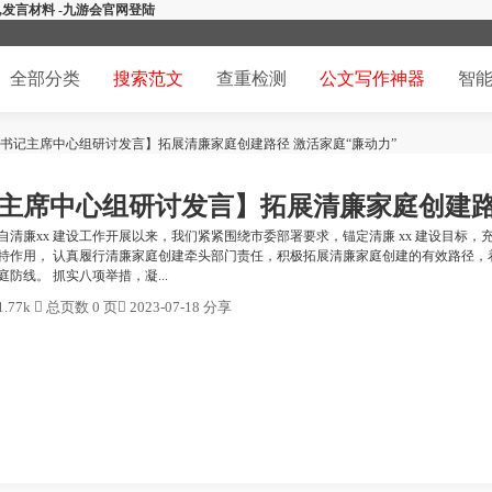
发言材料 -九游会官网登陆
全部分类
搜索范文
查重检测
公文写作神器
智
书记主席中心组研讨发言】拓展清廉家庭创建路径 激活家庭“廉动力”
廉xx 建设工作开展以来，我们紧紧围绕市委部署要求，锚定清廉 xx 建设目标，
特作用， 认真履行清廉家庭创建牵头部门责任，积极拓展清廉家庭创建的有效路径，
防线。 抓实八项举措，凝...
.77k

总页数 0 页

2023-07-18 分享