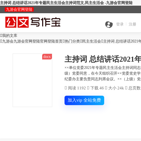
主持词 总结讲话2021年专题民主生活会主持词范文,民主生活会 -九游会官网登陆
九游会官网登陆
九
登录
注册

我的文库
全

九游会九游会官网登陆官网登陆首页

热门分类

游
民主生活会

主持词 总结讲话202
docx
主持词 总结讲话202
搜
部
会
××单位党委2021年专题民主生活会主持词
级）党委同意，在今天组织召开××党委党史
查
纪委办主要负责同志列席会议。××（上级）党委
索
分
官

阅读 1192

下载 46

大小 24k

总页数 
公
重
范
类
网
加入vip 全站免费
智
文
检
文
登
ai
能
写
测
陆