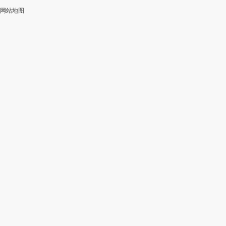
网站地图
加
智
审
作
入
能
校
神
会
改
器
员
写