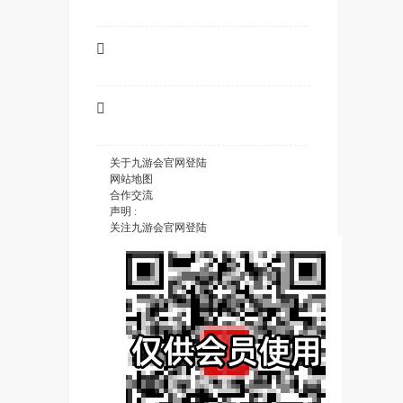


关于九游会官网登陆
网站地图
合作交流
声明 :
关注九游会官网登陆