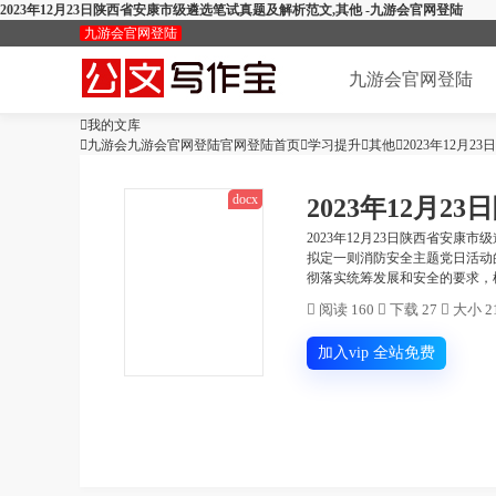
2023年12月23日陕西省安康市级遴选笔试真题及解析范文,其他 -九游会官网登陆
九游会官网登陆
九游会官网登陆

我的文库
加入会员

九游会九游会官网登陆官网登陆首页

学习提升

其他

2023年12月
docx
2023年12月
2023年12月23日陕西省安康
拟定一则消防安全主题党日活动
彻落实统筹发展和安全的要求，根

阅读 160

下载 27

大小 21
加入vip 全站免费