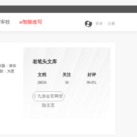
能审校
ai智能改写
登录
注册
老笔头文库
问题：请你
支部：为贯
文档
关注
好评
28656
58
99.8%

九游会官网登
陆主页