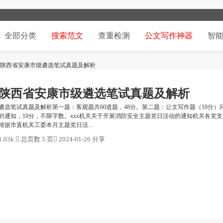
全部分类
搜索范文
查重检测
公文写作神器
智
23日陕西省安康市级遴选笔试真题及解析
23日陕西省安康市级遴选笔试真题及解析
市级遴选笔试真题及解析第一题：客观题共60道题，48分。第二题：公文写作题（10分）
的通知，10分，不限字数。xxx机关关于开展消防安全主题党日活动的通知机关各党
据市直机关工委本月主题党日活...
.03k

总页数 5 页

2024-01-26 分享