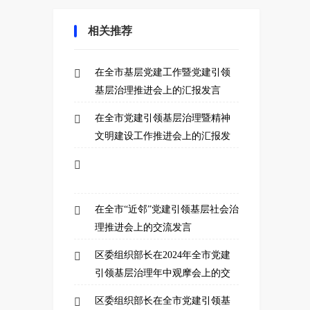
相关推荐
在全市基层党建工作暨党建引领

基层治理推进会上的汇报发言
在全市党建引领基层治理暨精神

文明建设工作推进会上的汇报发
言

在全市“近邻”党建引领基层社会治

理推进会上的交流发言
区委组织部长在2024年全市党建

引领基层治理年中观摩会上的交
流发言
区委组织部长在全市党建引领基
