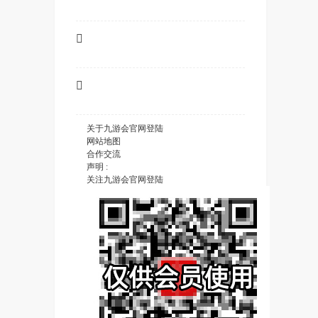


关于九游会官网登陆
网站地图
合作交流
声明 :
关注九游会官网登陆