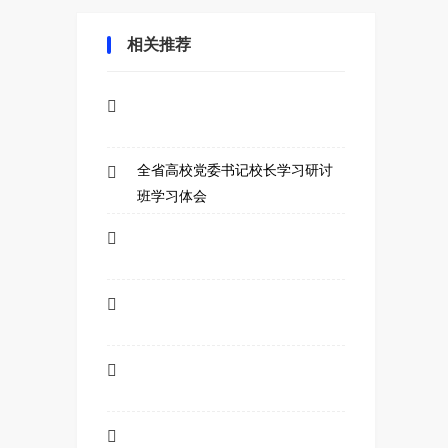
相关推荐

全省高校党委书记校长学习研讨

班学习体会



