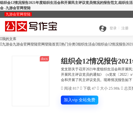
组织会12情况报告2021年度组织生活会和开展民主评议党员情况的报告范文,组织生活
会 -九游会官网登陆
九游会官网登陆
九
登录
注册

我的文库
全

九游会九游会官网登陆官网登陆首页

热门分类

游
组织生活会

组织会12情况报告2
docx
搜
部
会
党支部关于召开2021年度组织生活会和开展
开展民主评议党员的通知》（x党发〔2022〕x
查
会和开展了民主评议党员。现将情况报告如下： 
索
分
官

阅读 817

下载 47

大小 25.98k

总页数
公
重
范
类
网
加入vip 全站免费
智
文
检
文
登