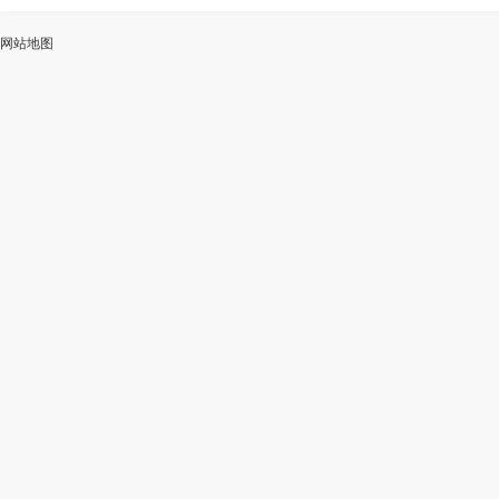
ai
能
写
测
陆
网站地图
加
智
审
作
入
能
校
神
会
改
器
员
写