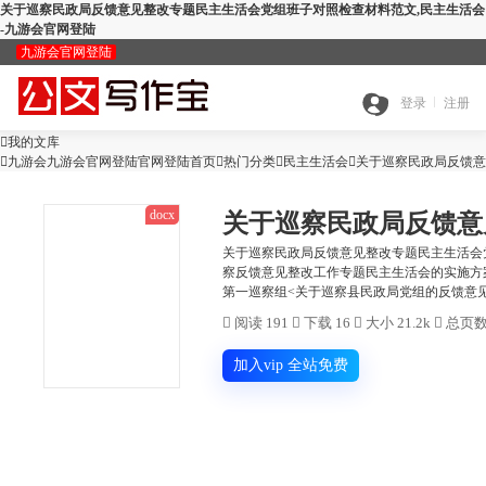
关于巡察民政局反馈意见整改专题民主生活会党组班子对照检查材料范文,民主生活会
-九游会官网登陆
九游会官网登陆
九
登录
注册

我的文库
全

九游会九游会官网登陆官网登陆首页

热门分类

游
民主生活会

关于巡察民政局反馈意
docx
搜
部
会
关于巡察民政局反馈意见整改专题民主生活会
察反馈意见整改工作专题民主生活会的实施方
查
第一巡察组<关于巡察县民政局党组的反馈意见>
索
分
官

阅读 191

下载 16

大小 21.2k

总页数 
公
重
范
类
网
加入vip 全站免费
智
文
检
文
登