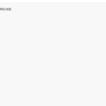
ai
能
写
测
陆
网站地图
加
智
审
作
入
能
校
神
会
改
器
员
写