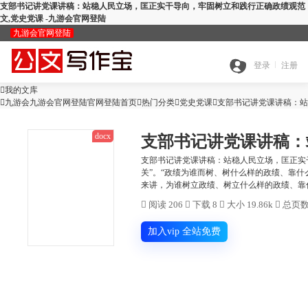
支部书记讲党课讲稿：站稳人民立场，匡正实干导向，牢固树立和践行正确政绩观范
文,党史党课 -九游会官网登陆
九游会官网登陆
九
登录
注册

我的文库
全

九游会九游会官网登陆官网登陆首页

热门分类

游
党史党课

支部书记讲党课讲稿：站
docx
搜
部
会
支部书记讲党课讲稿：站稳人民立场，匡正实
关”。“政绩为谁而树、树什么样的政绩、靠什
查
来讲，为谁树立政绩、树立什么样的政绩、靠什
索
分
官

阅读 206

下载 8

大小 19.86k

总页数 
公
重
范
类
网
加入vip 全站免费
智
文
检
文
登