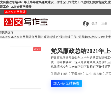
党风廉政总结2021年上半年党风廉政建设工作情况汇报范文工作总结汇报报告范文,党
建工作 -九游会官网登陆
九游会官网登陆
九
登录
注册

我的文库
全

九游会九游会官网登陆官网登陆首页

热门分类

游
党建工作

党风廉政总结2021年
docx
搜
部
会
行政审批服务局2021年上半年党风廉政建设工
统一部署和要求，深入开展党风廉政建设和反
查
总体情况今年以来在区委区政府的正确领导下，
索
分
官

阅读 1165

下载 69

大小 15.38k

总页
公
重
范
类
网
加入vip 全站免费
智
文
检
文
登