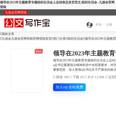
领导在2023年主题教育专题组织生活会上总结表态发言范文,组织生活会 -九游会官网
登陆
九游会官网登陆
九
登录
注册

我的文库
全

九游会九游会官网登陆官网登陆首页

热门分类

游
组织生活会

领导在2023年主题
docx
领导在2023年主题
搜
部
会
领导在2023年主题教育专题组织生活会上总
a总书记重要指示精神和党中央部署要求，对开
查
重要思想，深入贯彻a总书记关于严肃党内政治生
索
分
官

阅读 189

下载 20

大小 12.96k

总页数
公
重
范
类
网
加入vip 全站免费
智
文
检
文
登