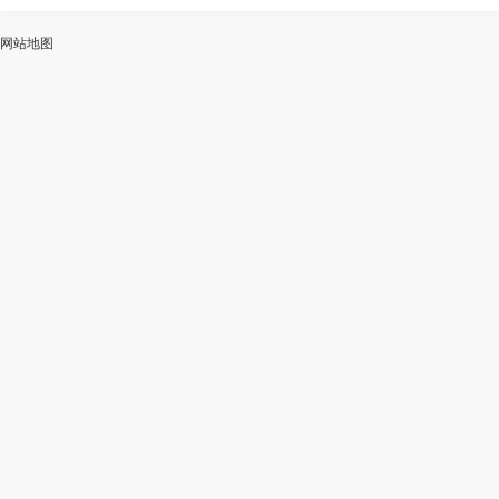
ai
能
写
测
陆
网站地图
加
智
审
作
入
能
校
神
会
改
器
员
写