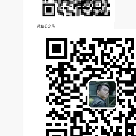
微信公众号