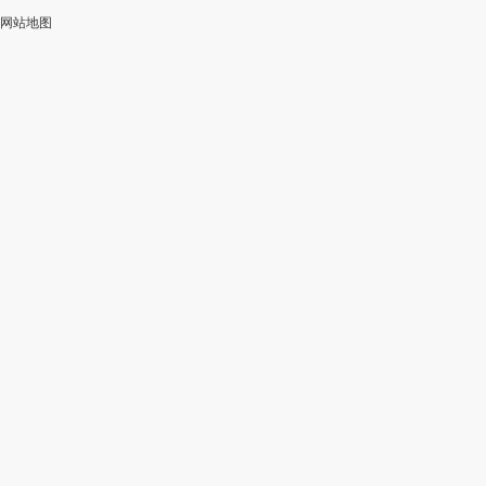
网站地图
加
智
审
作
入
能
校
神
会
改
器
员
写