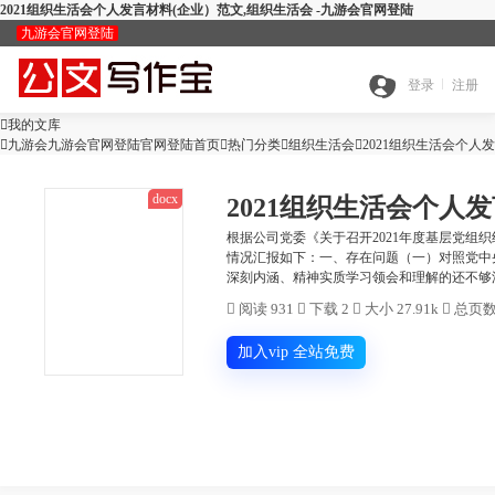
2021组织生活会个人发言材料(企业）范文,组织生活会 -九游会官网登陆
九游会官网登陆
九
登录
注册

我的文库
全

九游会九游会官网登陆官网登陆首页

热门分类

游
组织生活会

2021组织生活会个人
docx
2021组织生活会个人
搜
部
会
根据公司党委《关于召开2021年度基层党
情况汇报如下：一、存在问题（一）对照党中
查
深刻内涵、精神实质学习领会和理解的还不够深
索
分
官

阅读 931

下载 2

大小 27.91k

总页数 
公
重
范
类
网
加入vip 全站免费
智
文
检
文
登
ai
能
写
测
陆