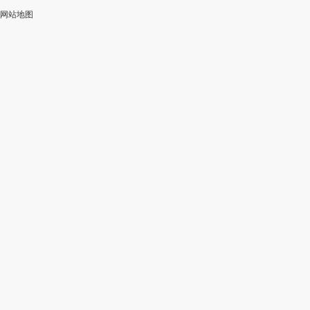
网站地图
加
智
审
作
入
能
校
神
会
改
器
员
写