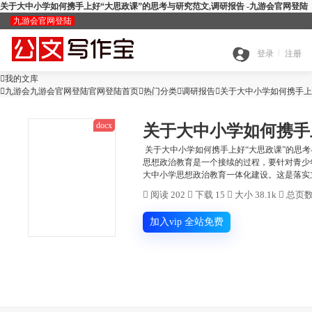
关于大中小学如何携手上好“大思政课”的思考与研究范文,调研报告 -九游会官网登陆
九游会官网登陆
九
登录
注册

我的文库
全

九游会九游会官网登陆官网登陆首页

热门分类

游
调研报告

关于大中小学如何携手上
docx
关于大中小学如何携手
搜
部
会
关于大中小学如何携手上好“大思政课”的思考
思想政治教育是一个接续的过程，要针对青少
查
大中小学思想政治教育一体化建设。这是落实立
索
分
官

阅读 202

下载 15

大小 38.1k

总页数 
公
重
范
类
网
加入vip 全站免费
智
文
检
文
登
ai
能
写
测
陆