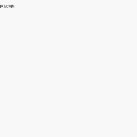
网站地图
加
智
审
作
入
能
校
神
会
改
器
员
写