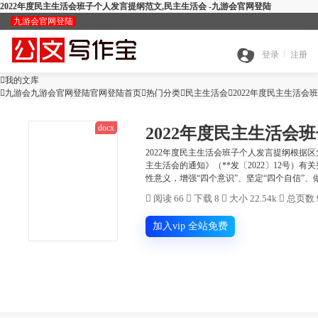
2022年度民主生活会班子个人发言提纲范文,民主生活会 -九游会官网登陆
九游会官网登陆
九
登录
注册

我的文库
全

九游会九游会官网登陆官网登陆首页

热门分类

游
民主生活会

2022年度民主生活会
docx
2022年度民主生活会
搜
部
会
2022年度民主生活会班子个人发言提纲根据
主生活会的通知》（**发〔2022〕12号）
查
性意义，增强“四个意识”、坚定“四个自信”、做到
索
分
官

阅读 66

下载 8

大小 22.54k

总页数 
公
重
范
类
网
加入vip 全站免费
智
文
检
文
登
ai
能
写
测
陆