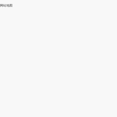
网站地图
加
智
审
作
入
能
校
神
会
改
器
员
写